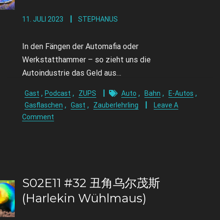
11. JULI 2023
STEPHANUS
In den Fängen der Automafia oder
Werkstatthammer – so zieht uns die
Autoindustrie das Geld aus…
,
,
,
,
,
Gast
Podcast
ZUPS
Auto
Bahn
E-Autos
,
,
Gasflaschen
Gast
Zauberlehrling
Leave A
Comment
S02E11 #32 丑角乌尔茂斯
(Harlekin Wühlmaus)