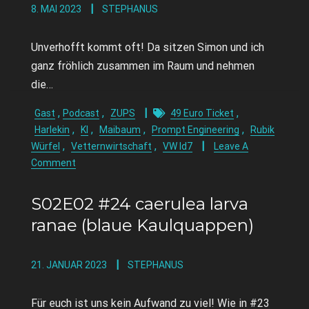
8. MAI 2023
STEPHANUS
Unverhofft kommt oft! Da sitzen Simon und ich
ganz fröhlich zusammen im Raum und nehmen
die…
,
,
,
Gast
Podcast
ZUPS
49 Euro Ticket
,
,
,
,
Harlekin
KI
Maibaum
Prompt Engineering
Rubik
,
,
Würfel
Vetternwirtschaft
VW Id7
Leave A
Comment
S02E02 #24 caerulea larva
ranae (blaue Kaulquappen)
21. JANUAR 2023
STEPHANUS
Für euch ist uns kein Aufwand zu viel! Wie in #23