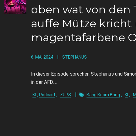
oben wat von den 
auffe Mütze kricht 
magentafarbene O
6. MAI 2024
STEPHANUS
In dieser Episode sprechen Stephanus und Simo
in der AFD,…
,
,
,
,
KI
Podcast
ZUPS
Bang Boom Bang
KI
M