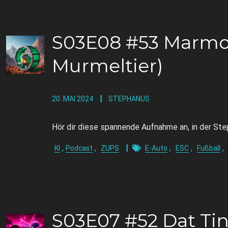
S03E08 #53 Marmot
Murmeltier)
20. MAI 2024
STEPHANUS
Hör dir diese spannende Aufnahme an, in der St
,
,
,
,
,
KI
Podcast
ZUPS
E-Auto
ESC
Fußball
S03E07 #52 Dat Tin