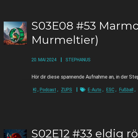
S03E08 #53 Marmot
Murmeltier)
20. MAI 2024
STEPHANUS
Hör dir diese spannende Aufnahme an, in der St
,
,
,
,
,
KI
Podcast
ZUPS
E-Auto
ESC
Fußball
S02E12 #33 eldig r