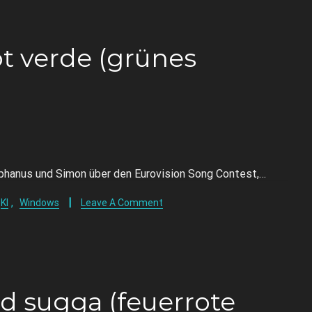
 verde (grünes
ephanus und Simon über den Eurovision Song Contest,…
,
KI
Windows
Leave A Comment
öd sugga (feuerrote