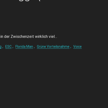
 in der Zwischenzeit wirklich viel…
,
,
,
,
g
ESC
Florida Man
Grüne Vorteilsnahme
Voice