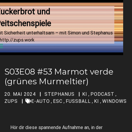
uckerbrot und 
eitschenspiele
it Sicherheit unterhaltsam – mit Simon und Stephanus
http://zups.work
Menu
S03E08 #53 Marmot verde
(grünes Murmeltier)
20. MAI 2024
STEPHANUS
KI
,
PODCAST
,
ZUPS
E-AUTO
,
ESC
,
FUSSBALL
,
KI
,
WINDOWS
Hör dir diese spannende Aufnahme an, in der