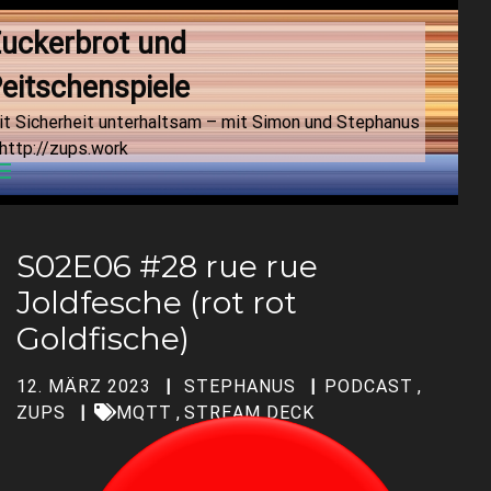
uckerbrot und 
eitschenspiele
it Sicherheit unterhaltsam – mit Simon und Stephanus
http://zups.work
Menu
S02E06 #28 rue rue
Joldfesche (rot rot
Goldfische)
12. MÄRZ 2023
STEPHANUS
PODCAST
,
ZUPS
MQTT
,
STREAM DECK