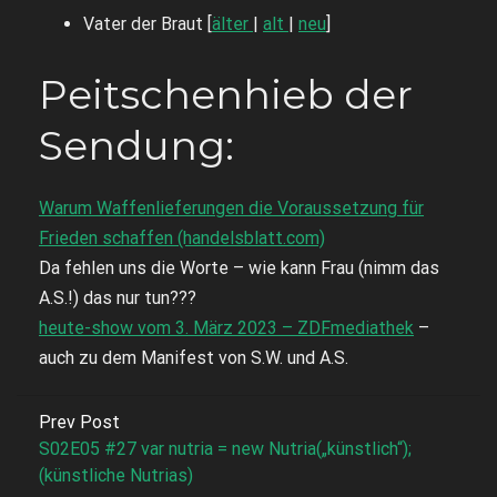
Vater der Braut [
älter
|
alt
|
neu
]
Peitschenhieb der
Sendung:
Warum Waffenlieferungen die Voraussetzung für
Frieden schaffen (handelsblatt.com)
Da fehlen uns die Worte – wie kann Frau (nimm das
A.S.!) das nur tun???
heute-show vom 3. März 2023 – ZDFmediathek
–
auch zu dem Manifest von S.W. und A.S.
Prev Post
S02E05 #27 var nutria = new Nutria(„künstlich“);
(künstliche Nutrias)