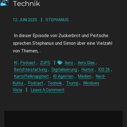
Technik
12. JUNI 2025
STEPHANUS
In dieser Episode von Zuckerbrot und Peitsche
sprechen Stephanus und Simon über eine Vielzahl
von Themen,…
,
,
,
,
KI
Podcast
ZUPS
Aero
Aero Glas
,
,
,
,
Berichterstattung
Digitalisierung
Humor
IOS 26
,
,
,
Kartoffelknappheit
KI-Agenten
Medien
Nerd-
,
,
,
,
Kultur
Podcast
Technik
Trump
Windows
Vista
Leave A Comment