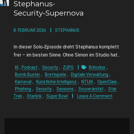
Stephanus-
Security‑Supernova
8. FEBRUAR 2026
STEPHANUS
In dieser Solo‑Episode dreht Stephanus komplett
frei – im besten Sinne. Ohne Simon im Studio hat…
,
,
,
,
KI
Podcast
Security
ZUPS
Bitlocker
,
,
,
Bomb Buster
Brettspiele
Digitale Verwaltung
,
,
,
,
Karneval
Künstliche Intelligenz
NTLM
OpenClaw
,
,
,
,
Phishing
Security
Sessions
Souveränität
Star
,
,
Trek
Starlink
Super Bowl
Leave A Comment