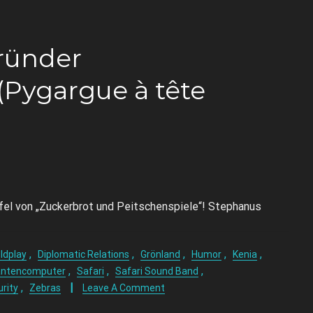
ründer
(Pygargue à tête
ffel von „Zuckerbrot und Peitschenspiele“! Stephanus
,
,
,
,
,
ldplay
Diplomatic Relations
Grönland
Humor
Kenia
,
,
,
ntencomputer
Safari
Safari Sound Band
,
rity
Zebras
Leave A Comment