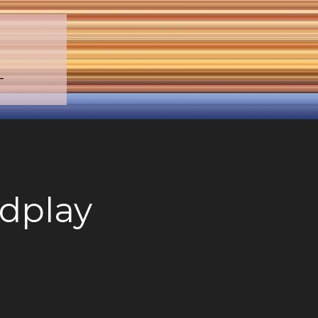
–
ldplay