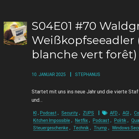
S04E01 #70 Waldg
Weißkopfseeadler 
blanche vert forêt)
10. JANUAR 2025
STEPHANUS
Startet mit uns ins neue Jahr und die vierte Sta
und…
,
,
,
,
,
KI
Podcast
Security
ZUPS
AFD
AGI
Co
,
,
,
,
Kitchen Impossible
Netflix
Podcast
Politik
Qua
,
,
,
Steuergeschenke
Technik
Trump
Windows Secu