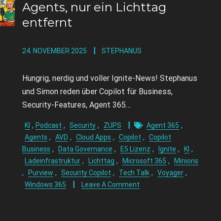
Agents, nur ein Lichttag
entfernt
24. NOVEMBER 2025
STEPHANUS
Hungrig, nerdig und voller Ignite-News! Stephanus
und Simon reden über Copilot für Business,
Security-Features, Agent 365…
,
,
,
,
KI
Podcast
Security
ZUPS
Agent 365
,
,
,
,
Agents
AVD
Cloud Apps
Copilot
Copilot
,
,
,
,
,
Business
Data Governance
E5 Lizenz
Ignite
KI
,
,
,
Ladeinfrastruktur
Lichttag
Microsoft 365
Minions
,
,
,
,
,
Purview
Security Copilot
Tech Talk
Voyager
Windows 365
Leave A Comment