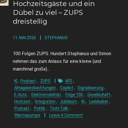
Hochzeitsgäste und ein
Dübel zu viel – ZUPS
dreistellig
11. MAI 2026
STEPHANUS
100 Folgen ZUPS. Hundert.Stephanus und Simon
nehmen das zum Anlass für eine kleine (und
manchmal große)…
,
,
,
KI
Podcast
ZUPS
AFD
,
,
,
Alltagsbeobachtungen
Copilot
Digitalisierung
,
,
,
,
E‑Auto
Elektromobilität
Folge 100
Gesellschaft
,
,
,
,
,
Hochzeit
Integration
Jubiläum
KI
Ladekabel
,
,
,
Podcast
Politik
Tech‑Talk
Wärmepumpe
Leave A Comment