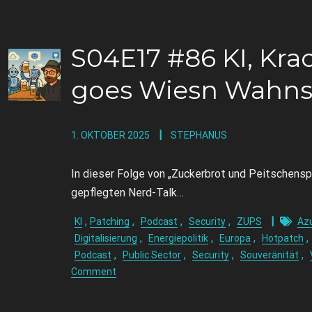
S04E17 #86 KI, Kra
goes Wiesn Wahns
1. OKTOBER 2025
STEPHANUS
In dieser Folge von „Zuckerbrot und Peitschens
gepflegten Nerd-Talk…
,
,
,
,
KI
Patching
Podcast
Security
ZUPS
Az
,
,
,
,
Digitalisierung
Energiepolitik
Europa
Hotpatch
,
,
,
,
Podcast
Public Sector
Security
Souveränität
Comment