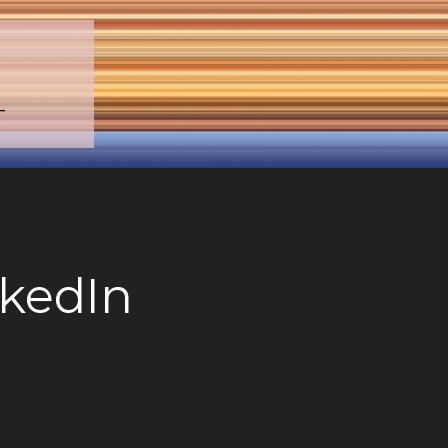
–
nkedIn