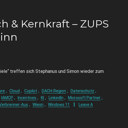
ch & Kernkraft – ZUPS
inn
piele“ treffen sich Stephanus und Simon wieder zum
,
,
,
,
,
ure
Cloud
Copilot
DACH-Region
Datenschutz
,
,
,
,
,
IAMCP
Incentives
KI
LinkedIn
Microsoft Partner
,
,
Verbrenner-Aus
Wiesn
Windows 11
Leave A