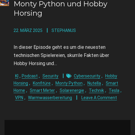
Monty Python und Hobby
Horsing
22. MÄRZ 2025
STEPHANUS
In dieser Episode geht es um die neuesten
technischen Spielereien, skurrile Fakten über
Hobby Horsing und…
,
,
,
KI
Podcast
Security
Cybersecurity
Hobby
,
,
,
,
Horsing
Konfitüre
Monty Python
Nutella
Smart
,
,
,
,
,
Home
Smart Meter
Solarenergie
Technik
Tesla
,
VPN
Warmwasserbereitung
Leave A Comment