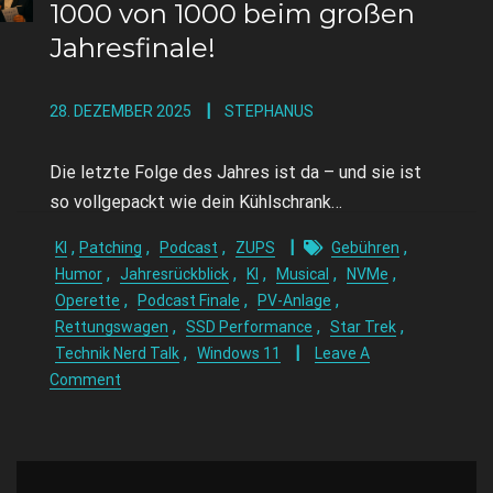
1000 von 1000 beim großen
Jahresfinale!
28. DEZEMBER 2025
STEPHANUS
Die letzte Folge des Jahres ist da – und sie ist
so vollgepackt wie dein Kühlschrank…
,
,
,
,
KI
Patching
Podcast
ZUPS
Gebühren
,
,
,
,
,
Humor
Jahresrückblick
KI
Musical
NVMe
,
,
,
Operette
Podcast Finale
PV-Anlage
,
,
,
Rettungswagen
SSD Performance
Star Trek
,
Technik Nerd Talk
Windows 11
Leave A
Comment