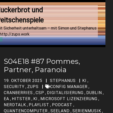
uckerbrot und 
eitschenspiele
it Sicherheit unterhaltsam – mit Simon und Stephanus
http://zups.work
Menu
S04E18 #87 Pommes,
Partner, Paranoia
19. OKTOBER 2025
STEPHANUS
KI
,
SECURITY
,
ZUPS
CONFIG MANAGER
,
CRANBERRIES
,
CSP
,
DIGITALISIERUNG
,
DUBLIN
,
EA
,
HITSTER
,
KI
,
MICROSOFT LIZENZIERUNG
,
NERDTALK
,
PLAYLIST
,
PODCAST
,
QUANTENCOMPUTER
,
SEELAND
,
SERIENMUSIK
,