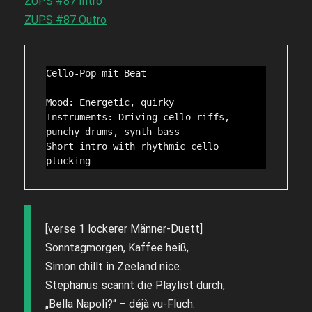
ZUPS #87 Intro
ZUPS #87 Outro
Cello-Pop mit Beat

Mood: Energetic, quirky

Instruments: Driving cello riffs, 
punchy drums, synth bass

Short intro with rhythmic cello 
plucking
[verse 1 lockerer Männer-Duett]
Sonntagmorgen, Kaffee heiß,
Simon chillt in Zeeland nice.
Stephanus scannt die Playlist durch,
„Bella Napoli?“ – déjà vu-Fluch.