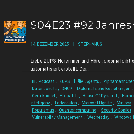
S04E23 #92 Jahres
14. DEZEMBER 2025
STEPHANUS
Liebe ZUPS-Hörerinnen und Hörer, diesmal gibt e
automatisiert erstellt. Der…
,
,
,
KI
Podcast
ZUPS
Agents
Alphamännche
,
,
,
Datenschutz
DHCP
Diplomatische Beziehungen
,
,
,
Germknödel
Hotpatch
House Of Dynamit
Humo
,
,
,
Intelligenz
Ladesäulen
Microsoft Ignite
Minions
,
,
Populismus
Quantencomputing
Security Copilot
,
,
Vulnerability Management
Wednesday
Windows 