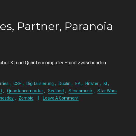
, Partner, Paranoia
t über KI und Quantencomputer – und zwischendrin
,
,
,
,
,
,
,
rries
CSP
Digitalisierung
Dublin
EA
Hitster
KI
,
,
,
,
t
Quantencomputer
Seeland
Serienmusik
Star Wars
,
nesday
Zombie
Leave A Comment