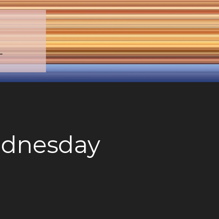
–
dnesday