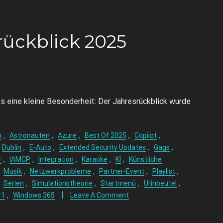
rückblick 2025
s eine kleine Besonderheit: Der Jahresrückblick wurde
,
,
,
,
,
n
Astronauten
Azure
Best Of 2025
Copilot
,
,
,
,
Dublin
E-Auto
Extended Security Updates
Gags
,
,
,
,
,
r
IAMCP
Integration
Karaoke
KI
Künstliche
,
,
,
,
,
Musik
Netzwerkprobleme
Partner-Event
Playlist
,
,
,
,
,
Serien
Simulationstheorie
Startmenü
Urinbeutel
,
11
Windows 365
Leave A Comment