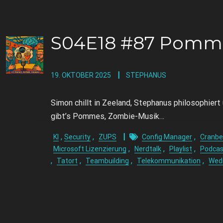
S04E18 #87 Pommes
19. OKTOBER 2025
STEPHANUS
Simon chillt in Zeeland, Stephanus philosophier
gibt’s Pommes, Zombie-Musik…
,
,
,
KI
Security
ZUPS
Config Manager
Cranbe
,
,
,
Microsoft Lizenzierung
Nerdtalk
Playlist
Podcas
,
,
,
,
Tatort
Teambuilding
Telekommunikation
Wed