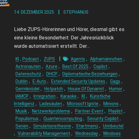
14. DEZEMBER 2025
STEPHANUS
Liebe ZUPS-Hörerinnen und Hörer, diesmal gibt es
eine kleine Besonderheit: Der Jahresrückblick
wurde automatisiert erstellt. Der…
,
,
,
,
KI
Podcast
ZUPS
Agents
Alphamännchen
,
,
,
,
Astronauten
Azure
Best Of 2025
Copilot
,
,
,
Datenschutz
DHCP
Diplomatische Beziehungen
,
,
,
,
Dublin
E-Auto
Extended Security Updates
Gags
,
,
,
,
Germknödel
Hotpatch
House Of Dynamit
Humor
,
,
,
,
IAMCP
Integration
Karaoke
KI
Künstliche
,
,
,
,
Intelligenz
Ladesäulen
Microsoft Ignite
Minions
,
,
,
,
Musik
Netzwerkprobleme
Partner-Event
Playlist
,
,
,
Populismus
Quantencomputing
Security Copilot
,
,
,
Serien
Simulationstheorie
Startmenü
Urinbeutel
,
,
,
Vulnerability Management
Wednesday
Windows