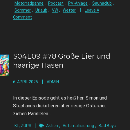
,
,
,
,
Motorradpanne
Podcast
PV-Anlage
Saunaclub
,
,
,
Sommer
Urlaub
VW
Wetter
Leave A
Comment
S04E09 #78 Große Eier und
haarige Hasen
6. APRIL 2025
ADMIN
In dieser Episode geht es heiß her: Simon und
Stephanus diskutieren über riesige Ostereier,
ziehen Parallelen…
,
,
,
KI
ZUPS
Aktien
Automatisierung
Bad Boys