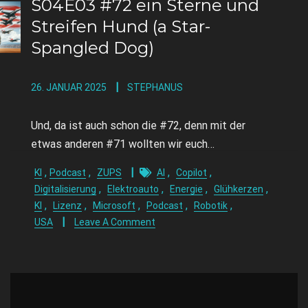
S04E03 #72 ein Sterne und
Streifen Hund (a Star-
Spangled Dog)
26. JANUAR 2025
STEPHANUS
Und, da ist auch schon die #72, denn mit der
etwas anderen #71 wollten wir euch…
,
,
,
,
KI
Podcast
ZUPS
AI
Copilot
,
,
,
,
Digitalisierung
Elektroauto
Energie
Glühkerzen
,
,
,
,
,
KI
Lizenz
Microsoft
Podcast
Robotik
USA
Leave A Comment