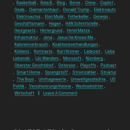
,
,
,
,
,
,
,
Basketball
Bela B
Blog
Börse
China
Copilot
,
,
,
Deals
Diamantenhaut
Donald Trump
Elektroauto
,
,
,
,
,
Elektroautos
Elon Musk
Folterkeller
Genesis
,
,
,
Geschäftsmann
Hagen
HAN Schnittstelle
,
,
,
Heizgesetz
Hintergrund
Hotel Matze
,
,
,
Infrastruktur
Jena
Jesus He Knows Me
,
,
Kalorienverbrauch
Koalitionsverhandlungen
,
,
,
,
Koblenz
Kontraste
Kurt Krömer
Ladezeit
Liebe
,
,
,
,
Liebende.
Lilo Wanders
Microsoft
Nürnberg
,
,
,
Oberster Gerichtshof
Ostereier
Playoffs
Podcast
,
,
,
,
Smart Home
Sprengstoff
Stromzähler
Struktur
,
,
,
,
The Boys
Umfragewerte
Umweltgeschichte
US
,
,
,
Politik
Verschwörungstheorie
Wechselrichter
Wirtschaft
Leave A Comment