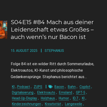
S04E15 #84 Mach aus deiner
Leidenschaft etwas Großes –
auch wenn’s nur Bacon ist
15. AUGUST 2025
STEPHANUS
Folge 84 ist ein wilder Ritt durch Sommerurlaube,
Elektroautos, KI-Kunst und philosophische
Gedankensprünge. Stephanus berichtet aus…
,
,
,
,
,
KI
Podcast
ZUPS
Bacon
Bahn
Copilot
,
,
,
,
Digitalisierung
Elektroauto
Emsland
GPT-5
,
,
,
,
,
Head-Up-Display
Holzhaus
Humor
ID.7
KI
,
,
,
Kinderzeichnungen
Kreativität
Langeweile