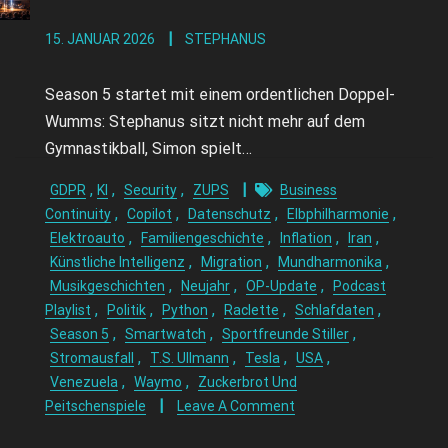
15. JANUAR 2026
STEPHANUS
Season 5 startet mit einem ordentlichen Doppel-
Wumms: Stephanus sitzt nicht mehr auf dem
Gymnastikball, Simon spielt…
,
,
,
GDPR
KI
Security
ZUPS
Business
,
,
,
,
Continuity
Copilot
Datenschutz
Elbphilharmonie
,
,
,
,
Elektroauto
Familiengeschichte
Inflation
Iran
,
,
,
Künstliche Intelligenz
Migration
Mundharmonika
,
,
,
Musikgeschichten
Neujahr
OP-Update
Podcast
,
,
,
,
,
Playlist
Politik
Python
Raclette
Schlafdaten
,
,
,
Season 5
Smartwatch
Sportfreunde Stiller
,
,
,
,
Stromausfall
T.S. Ullmann
Tesla
USA
,
,
Venezuela
Waymo
Zuckerbrot Und
Peitschenspiele
Leave A Comment