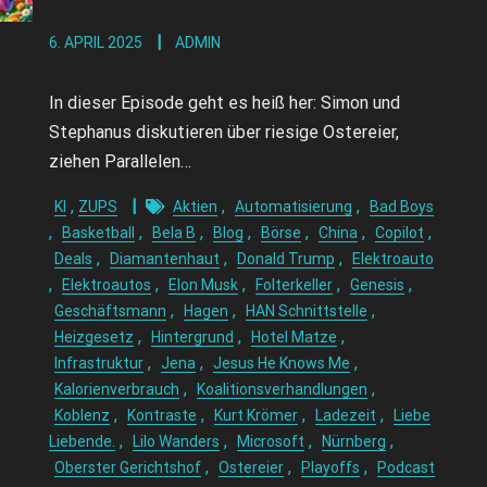
6. APRIL 2025
ADMIN
In dieser Episode geht es heiß her: Simon und
Stephanus diskutieren über riesige Ostereier,
ziehen Parallelen…
,
,
,
KI
ZUPS
Aktien
Automatisierung
Bad Boys
,
,
,
,
,
,
,
Basketball
Bela B
Blog
Börse
China
Copilot
,
,
,
Deals
Diamantenhaut
Donald Trump
Elektroauto
,
,
,
,
,
Elektroautos
Elon Musk
Folterkeller
Genesis
,
,
,
Geschäftsmann
Hagen
HAN Schnittstelle
,
,
,
Heizgesetz
Hintergrund
Hotel Matze
,
,
,
Infrastruktur
Jena
Jesus He Knows Me
,
,
Kalorienverbrauch
Koalitionsverhandlungen
,
,
,
,
Koblenz
Kontraste
Kurt Krömer
Ladezeit
Liebe
,
,
,
,
Liebende.
Lilo Wanders
Microsoft
Nürnberg
,
,
,
Oberster Gerichtshof
Ostereier
Playoffs
Podcast