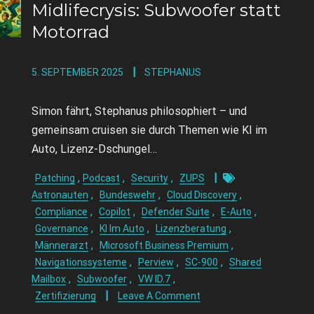
Midlifecrysis: Subwoofer statt
Motorrad
5. SEPTEMBER 2025
STEPHANUS
Simon fährt, Stephanus philosophiert – und
gemeinsam cruisen sie durch Themen wie KI im
Auto, Lizenz-Dschungel…
,
,
,
Patching
Podcast
Security
ZUPS
,
,
,
Astronauten
Bundeswehr
Cloud Discovery
,
,
,
,
Compliance
Copilot
Defender Suite
E-Auto
,
,
,
Governance
KI Im Auto
Lizenzberatung
,
,
Männerarzt
Microsoft Business Premium
,
,
,
Navigationssysteme
Perview
SC-900
Shared
,
,
,
Mailbox
Subwoofer
VW ID.7
Zertifizierung
Leave A Comment