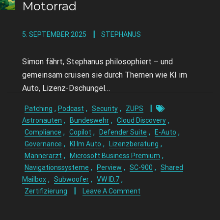
Motorrad
5. SEPTEMBER 2025
STEPHANUS
Simon fährt, Stephanus philosophiert – und
gemeinsam cruisen sie durch Themen wie KI im
Auto, Lizenz-Dschungel…
,
,
,
Patching
Podcast
Security
ZUPS
,
,
,
Astronauten
Bundeswehr
Cloud Discovery
,
,
,
,
Compliance
Copilot
Defender Suite
E-Auto
,
,
,
Governance
KI Im Auto
Lizenzberatung
,
,
Männerarzt
Microsoft Business Premium
,
,
,
Navigationssysteme
Perview
SC-900
Shared
,
,
,
Mailbox
Subwoofer
VW ID.7
Zertifizierung
Leave A Comment