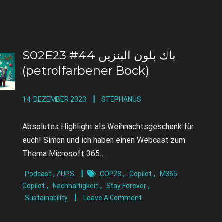
S02E23 #44 باك بلون البنزين
(petrolfarbener Bock)
14. DEZEMBER 2023
STEPHANUS
Absolutes Highlight als Weihnachtsgeschenk für
euch! Simon und ich haben einen Webcast zum
Thema Microsoft 365…
,
,
,
Podcast
ZUPS
COP28
Copilot
M365
,
,
,
Copilot
Nachhaltigkeit
Stay Forever
Sustainability
Leave A Comment