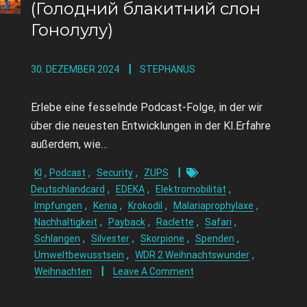
(Голодний блакитний слон
Гонолулу)
30. DEZEMBER 2024
STEPHANUS
Erlebe eine fesselnde Podcast-Folge, in der wir
über die neuesten Entwicklungen in der KI.Erfahre
außerdem, wie…
,
,
,
KI
Podcast
Security
ZUPS
,
,
,
Deutschlandcard
EDEKA
Elektromobilität
,
,
,
,
Impfungen
Kenia
Krokodil
Malariaprophylaxe
,
,
,
,
Nachhaltigkeit
Payback
Raclette
Safari
,
,
,
,
Schlangen
Silvester
Skorpione
Spenden
,
,
Umweltbewusstsein
WDR 2 Weihnachtswunder
Weihnachten
Leave A Comment