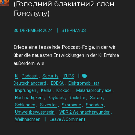
(Голодний блакитний слон
Гонолулу)
30. DEZEMBER 2024
STEPHANUS
Erlebe eine fesselnde Podcast-Folge, in der wir
über die neuesten Entwicklungen in der KI.Erfahre
außerdem, wie…
,
,
,
KI
Podcast
Security
ZUPS
,
,
,
Deutschlandcard
EDEKA
Elektromobilität
,
,
,
,
Impfungen
Kenia
Krokodil
Malariaprophylaxe
,
,
,
,
Nachhaltigkeit
Payback
Raclette
Safari
,
,
,
,
Schlangen
Silvester
Skorpione
Spenden
,
,
Umweltbewusstsein
WDR 2 Weihnachtswunder
Weihnachten
Leave A Comment