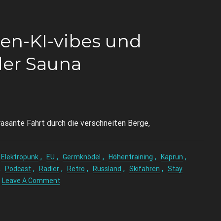
en-KI-vibes und
der Sauna
asante Fahrt durch die verschneiten Berge,
,
,
,
,
,
Elektropunk
EU
Germknödel
Höhentraining
Kaprun
,
,
,
,
,
,
Podcast
Radler
Retro
Russland
Skifahren
Stay
Leave A Comment