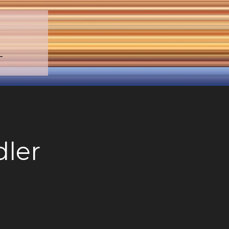
–
dler