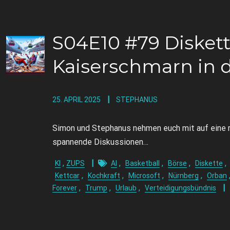
S04E10 #79 Diskett
Kaiserschmarn in 
25. APRIL 2025
STEPHANUS
Simon und Stephanus nehmen euch mit auf eine r
spannende Diskussionen…
,
,
,
,
,
KI
ZUPS
AI
Basketball
Börse
Diskette
,
,
,
,
Kettcar
Kochkraft
Microsoft
Nürnberg
Orban
,
,
,
Forever
Trump
Urlaub
Verteidigungsbündnis