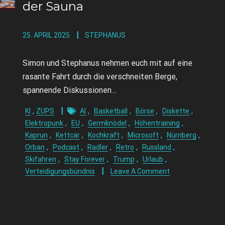
der Sauna
25. APRIL 2025
STEPHANUS
Simon und Stephanus nehmen euch mit auf eine
rasante Fahrt durch die verschneiten Berge,
spannende Diskussionen…
,
,
,
,
,
KI
ZUPS
AI
Basketball
Börse
Diskette
,
,
,
,
Elektropunk
EU
Germknödel
Höhentraining
,
,
,
,
,
Kaprun
Kettcar
Kochkraft
Microsoft
Nürnberg
,
,
,
,
,
Orban
Podcast
Radler
Retro
Russland
,
,
,
,
Skifahren
Stay Forever
Trump
Urlaub
Verteidigungsbündnis
Leave A Comment