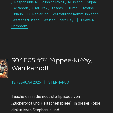
,
,
,
,
,
Responsible AI
Running Point
Russland
Signal
,
,
,
,
,
Skifahren
Star Trek
Teams
Trump
Ukraine
,
,
,
Urlaub
US Regierung
Vertrauliche Kommunikation
,
,
Waffenstillstand
Wetter
Zero Day
Leave A
Comment
S04E05 #74 Yippee-Ki-Yay,
Wahlkampf!
18. FEBRUAR 2025
STEPHANUS
Tauche ein in die neueste Episode von
„Zuckerbrot und Peitschenspiele“! In dieser Folge
diskutieren Stephanus und…