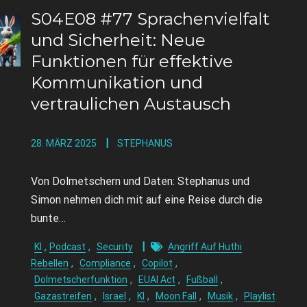
S04E08 #77 Sprachenvielfalt
und Sicherheit: Neue
Funktionen für effektive
Kommunikation und
vertraulichen Austausch
28. MÄRZ 2025
STEPHANUS
Von Dolmetschern und Daten: Stephanus und
Simon nehmen dich mit auf eine Reise durch die
bunte…
,
,
KI
Podcast
Security
Angriff Auf Huthi
,
,
,
Rebellen
Compliance
Copilot
,
,
,
Dolmetscherfunktion
EUAI Act
Fußball
,
,
,
,
,
Gazastreifen
Israel
KI
Moon Fall
Musik
Playlist