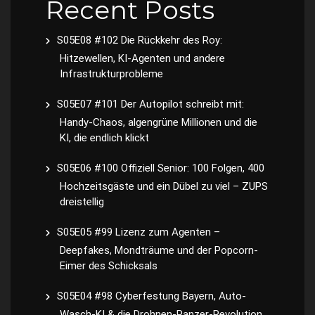
Recent Posts
S05E08 #102 Die Rückkehr des Roy:
Hitzewellen, KI-Agenten und andere
Infrastrukturprobleme
S05E07 #101 Der Autopilot schreibt mit:
Handy-Chaos, algengrüne Millionen und die
KI, die endlich klickt
S05E06 #100 Offiziell Senior: 100 Folgen, 400
Hochzeitsgäste und ein Dübel zu viel – ZUPS
dreistellig
S05E05 #99 Lizenz zum Agenten –
Deepfakes, Mondträume und der Popcorn-
Eimer des Schicksals
S05E04 #98 Cyberfestung Bayern, Auto-
Wasch-KI & die Drohnen-Panzer-Revolution