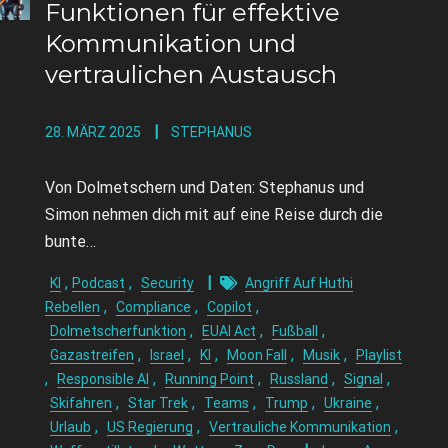
Funktionen für effektive
Kommunikation und
vertraulichen Austausch
28. MÄRZ 2025
STEPHANUS
Von Dolmetschern und Daten: Stephanus und
Simon nehmen dich mit auf eine Reise durch die
bunte…
,
,
KI
Podcast
Security
Angriff Auf Huthi
,
,
,
Rebellen
Compliance
Copilot
,
,
,
Dolmetscherfunktion
EUAI Act
Fußball
,
,
,
,
,
Gazastreifen
Israel
KI
Moon Fall
Musik
Playlist
,
,
,
,
,
Responsible AI
Running Point
Russland
Signal
,
,
,
,
,
Skifahren
Star Trek
Teams
Trump
Ukraine
,
,
,
Urlaub
US Regierung
Vertrauliche Kommunikation