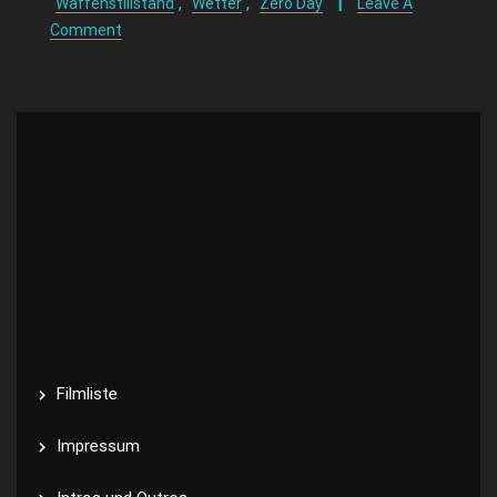
,
,
Waffenstillstand
Wetter
Zero Day
Leave A
Comment
Filmliste
Impressum