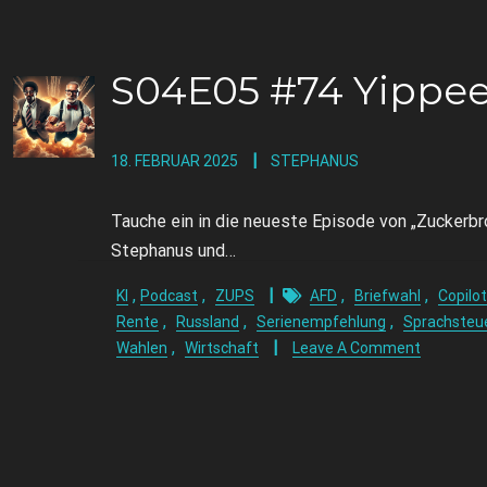
S04E05 #74 Yippee
18. FEBRUAR 2025
STEPHANUS
Tauche ein in die neueste Episode von „Zuckerbro
Stephanus und…
,
,
,
,
KI
Podcast
ZUPS
AFD
Briefwahl
Copilot
,
,
,
Rente
Russland
Serienempfehlung
Sprachsteu
,
Wahlen
Wirtschaft
Leave A Comment