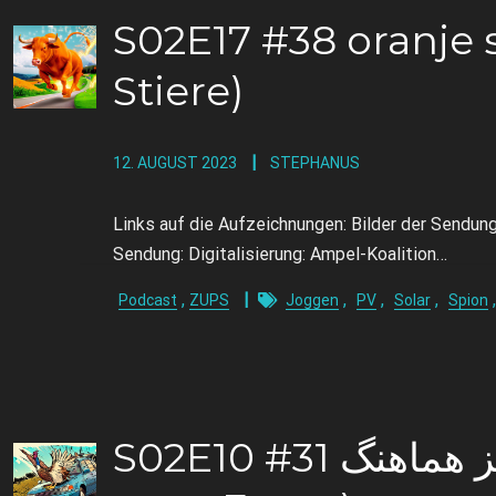
S02E17 #38 oranje 
Stiere)
12. AUGUST 2023
STEPHANUS
Links auf die Aufzeichnungen: Bilder der Sendu
Sendung: Digitalisierung: Ampel-Koalition…
,
,
,
,
Podcast
ZUPS
Joggen
PV
Solar
Spion
S02E10 #31 فازان قرمز هماهنگ (~matschig