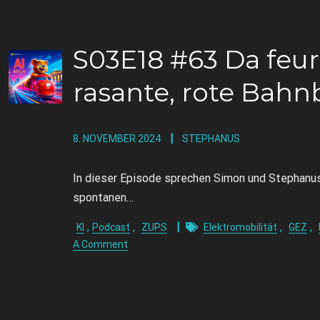
S03E18 #63 Da feur
rasante, rote Bahn
8. NOVEMBER 2024
STEPHANUS
In dieser Episode sprechen Simon und Stephanus ü
spontanen…
,
,
,
,
KI
Podcast
ZUPS
Elektromobilität
GEZ
A Comment