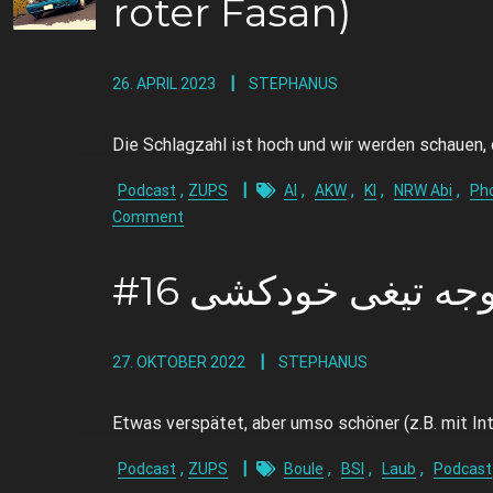
roter Fasan)
26. APRIL 2023
STEPHANUS
Die Schlagzahl ist hoch und wir werden schauen,
,
,
,
,
,
Podcast
ZUPS
AI
AKW
KI
NRW Abi
Pho
Comment
27. OKTOBER 2022
STEPHANUS
Etwas verspätet, aber umso schöner (z.B. mit In
,
,
,
,
Podcast
ZUPS
Boule
BSI
Laub
Podcast