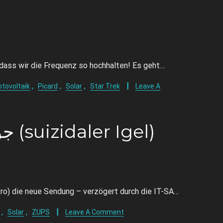
 dass wir die Frequenz so hochhalten! Es geht…
,
,
,
tovoltaik
Picard
Solar
Star Trek
Leave A
#16 جوجه تیغی خودکشی (suizidaler Igel)
tro) die neue Sendung – verzögert durch die IT-SA…
,
,
Solar
ZUPS
Leave A Comment