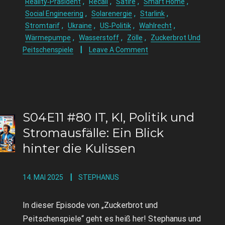
,
,
,
,
Reality‑Präsident
Recall
Satire
Smart Home
,
,
,
Social Engineering
Solarenergie
Starlink
,
,
,
,
Stromtarif
Ukraine
US‑Politik
Wahlrecht
,
,
,
Wärmepumpe
Wasserstoff
Zölle
Zuckerbrot Und
Peitschenspiele
Leave A Comment
S04E11 #80 IT, KI, Politik und
Stromausfälle: Ein Blick
hinter die Kulissen
14. MAI 2025
STEPHANUS
In dieser Episode von „Zuckerbrot und
Peitschenspiele“ geht es heiß her! Stephanus und