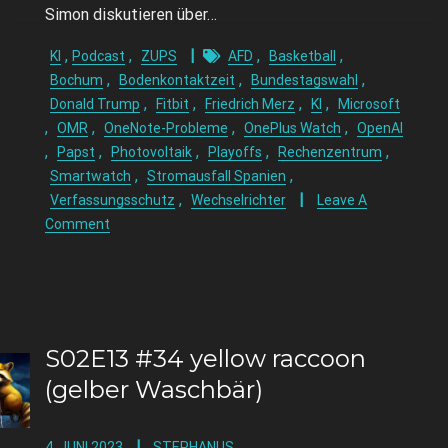
Simon diskutieren über…
,
,
,
,
KI
Podcast
ZUPS
AFD
Basketball
,
,
,
Bochum
Bodenkontaktzeit
Bundestagswahl
,
,
,
,
Donald Trump
Fitbit
Friedrich Merz
KI
Microsoft
,
,
,
,
OMR
OneNote-Probleme
OnePlus Watch
OpenAI
,
,
,
,
,
Papst
Photovoltaik
Playoffs
Rechenzentrum
,
,
Smartwatch
Stromausfall Spanien
,
Verfassungsschutz
Wechselrichter
Leave A
Comment
S02E13 #34 yellow raccoon
(gelber Waschbär)
4. JUNI 2023
STEPHANUS