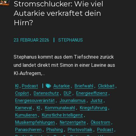
Stromschlucker: Wie viel
Autarkie verkraftet dein
Hirn?
23. FEBRUAR 2026
STEPHANUS
Stephanus kommt aus dem Tiefschnee zurück
und landet direkt mit Simon in einer Lawine aus
KI‑Aufregern,…
,
,
,
,
KI
Podcast
Autarkie
Briefwahl
Clickbait
,
,
,
,
Copilot
Datenschutz
DLP
Energieeffizienz
,
,
,
Energiesouveränität
Journalismus
Justiz
,
,
,
,
Karneval
KI
Kommunalwahl
Kriegsführung
,
,
Kumulieren
Künstliche Intelligenz
,
,
,
Musikempfehlungen
Netzentgelte
Ökostrom
,
,
,
,
Panaschieren
Phishing
Photovoltaik
Podcast