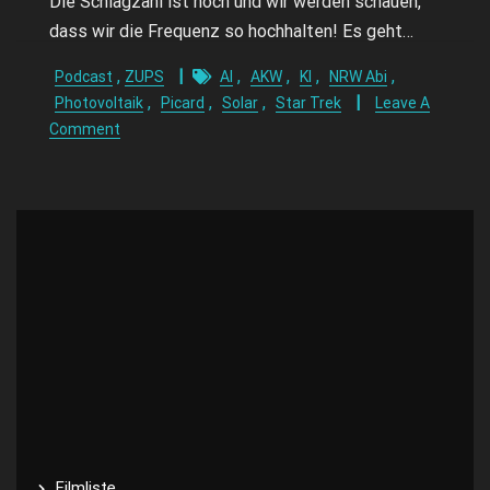
Die Schlagzahl ist hoch und wir werden schauen,
dass wir die Frequenz so hochhalten! Es geht…
,
,
,
,
,
Podcast
ZUPS
AI
AKW
KI
NRW Abi
,
,
,
Photovoltaik
Picard
Solar
Star Trek
Leave A
Comment
Filmliste