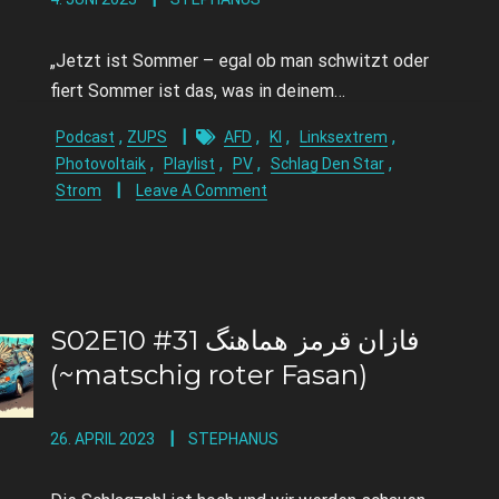
„Jetzt ist Sommer – egal ob man schwitzt oder
fiert Sommer ist das, was in deinem…
,
,
,
,
Podcast
ZUPS
AFD
KI
Linksextrem
,
,
,
,
Photovoltaik
Playlist
PV
Schlag Den Star
Strom
Leave A Comment
S02E10 #31 فازان قرمز هماهنگ
(~matschig roter Fasan)
26. APRIL 2023
STEPHANUS