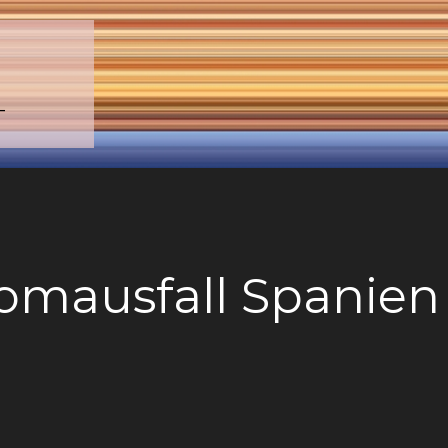
–
romausfall Spanien