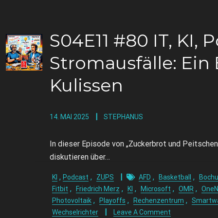
S04E11 #80 IT, KI, P
Stromausfälle: Ein 
Kulissen
14. MAI 2025
STEPHANUS
In dieser Episode von „Zuckerbrot und Peitschen
diskutieren über…
,
,
,
,
KI
Podcast
ZUPS
AFD
Basketball
Boch
,
,
,
,
,
Fitbit
Friedrich Merz
KI
Microsoft
OMR
OneN
,
,
,
Photovoltaik
Playoffs
Rechenzentrum
Smartw
Wechselrichter
Leave A Comment