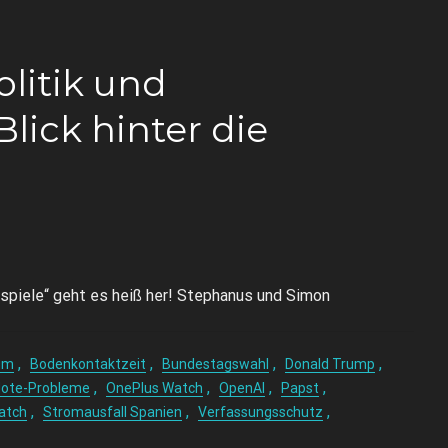
olitik und
Blick hinter die
spiele“ geht es heiß her! Stephanus und Simon
,
,
,
,
um
Bodenkontaktzeit
Bundestagswahl
Donald Trump
,
,
,
,
ote-Probleme
OnePlus Watch
OpenAI
Papst
,
,
,
atch
Stromausfall Spanien
Verfassungsschutz