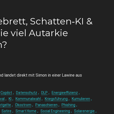
rett, Schatten‑KI &
e viel Autarkie
n?
landet direkt mit Simon in einer Lawine aus
,
,
,
,
Copilot
Datenschutz
DLP
Energieeffizienz
,
,
,
,
,
val
KI
Kommunalwahl
Kriegsführung
Kumulieren
,
,
,
,
tgelte
Ökostrom
Panaschieren
Phishing
,
,
,
,
,
Satire
Smart Home
Social Engineering
Solarenergie