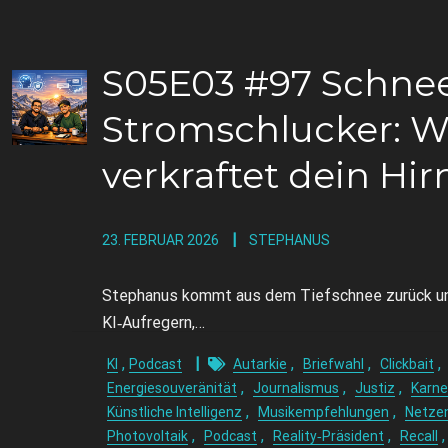
S05E03 #97 Schneeb
Stromschlucker: Wi
verkraftet dein Hir
23. FEBRUAR 2026
STEPHANUS
Stephanus kommt aus dem Tiefschnee zurück und 
KI‑Aufregern,…
,
,
,
,
KI
Podcast
Autarkie
Briefwahl
Clickbait
,
,
,
Energiesouveränität
Journalismus
Justiz
Karne
,
,
Künstliche Intelligenz
Musikempfehlungen
Netzen
,
,
,
Photovoltaik
Podcast
Reality‑Präsident
Recall