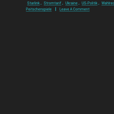
,
,
,
,
Starlink
Stromtarif
Ukraine
US‑Politik
Wahlre
Peitschenspiele
Leave A Comment