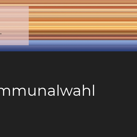
–
mmunalwahl