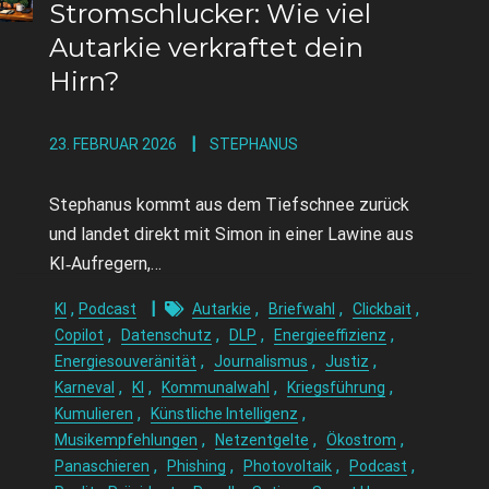
Stromschlucker: Wie viel
Autarkie verkraftet dein
Hirn?
23. FEBRUAR 2026
STEPHANUS
Stephanus kommt aus dem Tiefschnee zurück
und landet direkt mit Simon in einer Lawine aus
KI‑Aufregern,…
,
,
,
,
KI
Podcast
Autarkie
Briefwahl
Clickbait
,
,
,
,
Copilot
Datenschutz
DLP
Energieeffizienz
,
,
,
Energiesouveränität
Journalismus
Justiz
,
,
,
,
Karneval
KI
Kommunalwahl
Kriegsführung
,
,
Kumulieren
Künstliche Intelligenz
,
,
,
Musikempfehlungen
Netzentgelte
Ökostrom
,
,
,
,
Panaschieren
Phishing
Photovoltaik
Podcast