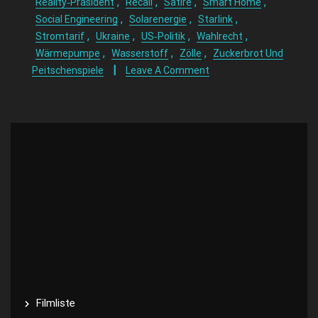
,
,
,
,
Reality‑Präsident
Recall
Satire
Smart Home
,
,
,
Social Engineering
Solarenergie
Starlink
,
,
,
,
Stromtarif
Ukraine
US‑Politik
Wahlrecht
,
,
,
Wärmepumpe
Wasserstoff
Zölle
Zuckerbrot Und
Peitschenspiele
Leave A Comment
Filmliste