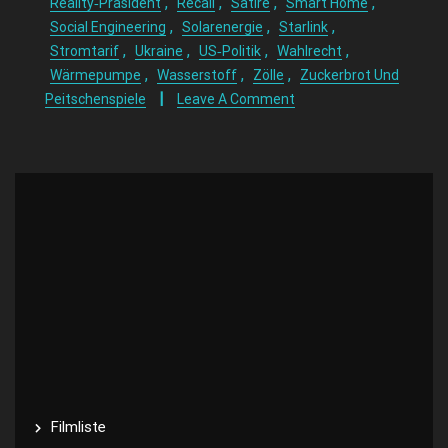
,
,
,
,
Reality‑Präsident
Recall
Satire
Smart Home
,
,
,
Social Engineering
Solarenergie
Starlink
,
,
,
,
Stromtarif
Ukraine
US‑Politik
Wahlrecht
,
,
,
Wärmepumpe
Wasserstoff
Zölle
Zuckerbrot Und
Peitschenspiele
Leave A Comment
Filmliste