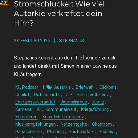
Stromschlucker: Wie viel
Autarkie verkraftet dein
Hirn?
23. FEBRUAR 2026
STEPHANUS
Stephanus kommt aus dem Tiefschnee zurück
und landet direkt mit Simon in einer Lawine aus
KI‑Aufregern,…
,
,
,
,
KI
Podcast
Autarkie
Briefwahl
Clickbait
,
,
,
,
Copilot
Datenschutz
DLP
Energieeffizienz
,
,
,
Energiesouveränität
Journalismus
Justiz
,
,
,
,
Karneval
KI
Kommunalwahl
Kriegsführung
,
,
Kumulieren
Künstliche Intelligenz
,
,
,
Musikempfehlungen
Netzentgelte
Ökostrom
,
,
,
,
Panaschieren
Phishing
Photovoltaik
Podcast