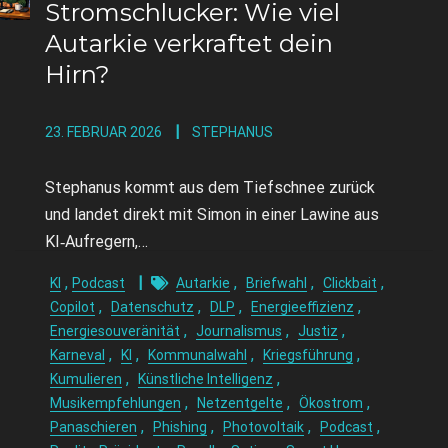
Stromschlucker: Wie viel
Autarkie verkraftet dein
Hirn?
23. FEBRUAR 2026
STEPHANUS
Stephanus kommt aus dem Tiefschnee zurück
und landet direkt mit Simon in einer Lawine aus
KI‑Aufregern,…
,
,
,
,
KI
Podcast
Autarkie
Briefwahl
Clickbait
,
,
,
,
Copilot
Datenschutz
DLP
Energieeffizienz
,
,
,
Energiesouveränität
Journalismus
Justiz
,
,
,
,
Karneval
KI
Kommunalwahl
Kriegsführung
,
,
Kumulieren
Künstliche Intelligenz
,
,
,
Musikempfehlungen
Netzentgelte
Ökostrom
,
,
,
,
Panaschieren
Phishing
Photovoltaik
Podcast