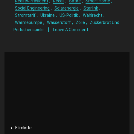
,
,
,
,
Reality‑Präsident
Recall
Satire
Smart Home
,
,
,
Social Engineering
Solarenergie
Starlink
,
,
,
,
Stromtarif
Ukraine
US‑Politik
Wahlrecht
,
,
,
Wärmepumpe
Wasserstoff
Zölle
Zuckerbrot Und
Peitschenspiele
Leave A Comment
Filmliste