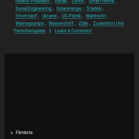
,
,
,
,
Reality‑Präsident
Recall
Satire
Smart Home
,
,
,
Social Engineering
Solarenergie
Starlink
,
,
,
,
Stromtarif
Ukraine
US‑Politik
Wahlrecht
,
,
,
Wärmepumpe
Wasserstoff
Zölle
Zuckerbrot Und
Peitschenspiele
Leave A Comment
Filmliste