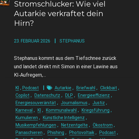
Stromschlucker: Wie viel
Autarkie verkraftet dein
Hirn?
23. FEBRUAR 2026
STEPHANUS
Stephanus kommt aus dem Tiefschnee zurück
und landet direkt mit Simon in einer Lawine aus
KI‑Aufregern,…
,
,
,
,
KI
Podcast
Autarkie
Briefwahl
Clickbait
,
,
,
,
Copilot
Datenschutz
DLP
Energieeffizienz
,
,
,
Energiesouveränität
Journalismus
Justiz
,
,
,
,
Karneval
KI
Kommunalwahl
Kriegsführung
,
,
Kumulieren
Künstliche Intelligenz
,
,
,
Musikempfehlungen
Netzentgelte
Ökostrom
,
,
,
,
Panaschieren
Phishing
Photovoltaik
Podcast