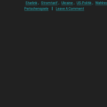
,
,
,
,
Starlink
Stromtarif
Ukraine
US‑Politik
Wahlre
Peitschenspiele
Leave A Comment