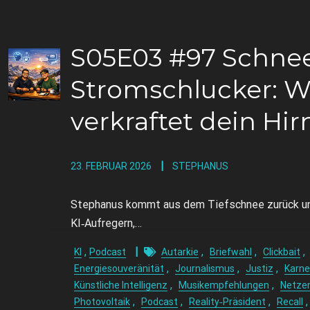
S05E03 #97 Schneeb
Stromschlucker: Wi
verkraftet dein Hir
23. FEBRUAR 2026
STEPHANUS
Stephanus kommt aus dem Tiefschnee zurück und 
KI‑Aufregern,…
,
,
,
,
KI
Podcast
Autarkie
Briefwahl
Clickbait
,
,
,
Energiesouveränität
Journalismus
Justiz
Karne
,
,
Künstliche Intelligenz
Musikempfehlungen
Netzen
,
,
,
Photovoltaik
Podcast
Reality‑Präsident
Recall