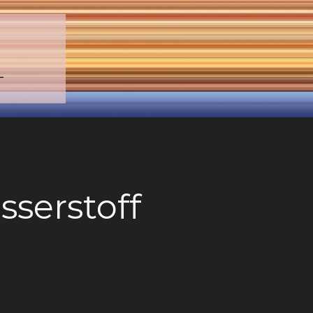
–
serstoff