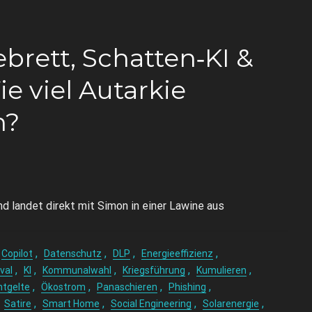
rett, Schatten‑KI &
e viel Autarkie
n?
landet direkt mit Simon in einer Lawine aus
,
,
,
,
Copilot
Datenschutz
DLP
Energieeffizienz
,
,
,
,
,
val
KI
Kommunalwahl
Kriegsführung
Kumulieren
,
,
,
,
tgelte
Ökostrom
Panaschieren
Phishing
,
,
,
,
,
Satire
Smart Home
Social Engineering
Solarenergie