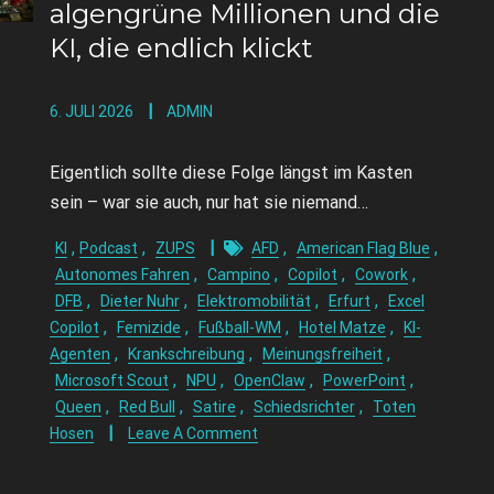
algengrüne Millionen und die
KI, die endlich klickt
6. JULI 2026
ADMIN
Eigentlich sollte diese Folge längst im Kasten
sein – war sie auch, nur hat sie niemand…
,
,
,
,
KI
Podcast
ZUPS
AFD
American Flag Blue
,
,
,
,
Autonomes Fahren
Campino
Copilot
Cowork
,
,
,
,
DFB
Dieter Nuhr
Elektromobilität
Erfurt
Excel
,
,
,
,
Copilot
Femizide
Fußball-WM
Hotel Matze
KI-
,
,
,
Agenten
Krankschreibung
Meinungsfreiheit
,
,
,
,
Microsoft Scout
NPU
OpenClaw
PowerPoint
,
,
,
,
Queen
Red Bull
Satire
Schiedsrichter
Toten
Hosen
Leave A Comment