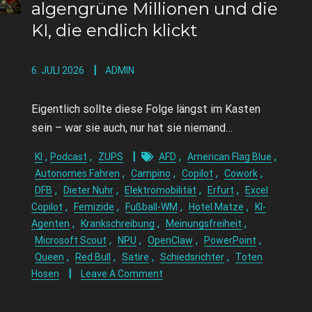
algengrüne Millionen und die
KI, die endlich klickt
6. JULI 2026
ADMIN
Eigentlich sollte diese Folge längst im Kasten
sein – war sie auch, nur hat sie niemand…
,
,
,
,
KI
Podcast
ZUPS
AFD
American Flag Blue
,
,
,
,
Autonomes Fahren
Campino
Copilot
Cowork
,
,
,
,
DFB
Dieter Nuhr
Elektromobilität
Erfurt
Excel
,
,
,
,
Copilot
Femizide
Fußball-WM
Hotel Matze
KI-
,
,
,
Agenten
Krankschreibung
Meinungsfreiheit
,
,
,
,
Microsoft Scout
NPU
OpenClaw
PowerPoint
,
,
,
,
Queen
Red Bull
Satire
Schiedsrichter
Toten
Hosen
Leave A Comment