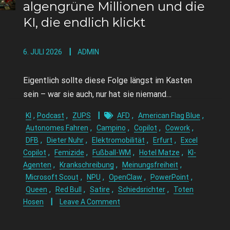
algengrüne Millionen und die
KI, die endlich klickt
6. JULI 2026
ADMIN
Eigentlich sollte diese Folge längst im Kasten
sein – war sie auch, nur hat sie niemand…
,
,
,
,
KI
Podcast
ZUPS
AFD
American Flag Blue
,
,
,
,
Autonomes Fahren
Campino
Copilot
Cowork
,
,
,
,
DFB
Dieter Nuhr
Elektromobilität
Erfurt
Excel
,
,
,
,
Copilot
Femizide
Fußball-WM
Hotel Matze
KI-
,
,
,
Agenten
Krankschreibung
Meinungsfreiheit
,
,
,
,
Microsoft Scout
NPU
OpenClaw
PowerPoint
,
,
,
,
Queen
Red Bull
Satire
Schiedsrichter
Toten
Hosen
Leave A Comment